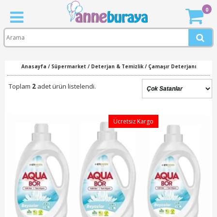
0
Anasayfa
/
Süpermarket
/
Deterjan & Temizlik
/
Çamaşır Deterjanı
Toplam
2
adet ürün listelendi.
Ücretsiz Kargo