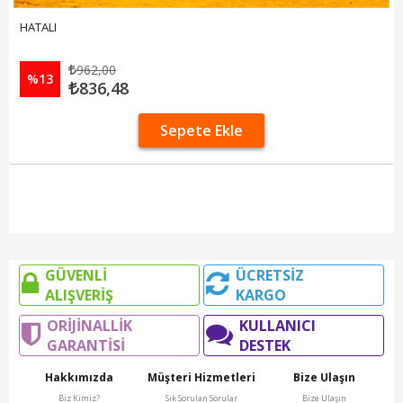
HATALI
962,00
%13
836,48
Sepete Ekle
GÜVENLİ
ÜCRETSİZ
ALIŞVERİŞ
KARGO
ORİJİNALLİK
KULLANICI
GARANTİSİ
DESTEK
Hakkımızda
Müşteri Hizmetleri
Bize Ulaşın
Biz Kimiz?
Sık Sorulan Sorular
Bize Ulaşın