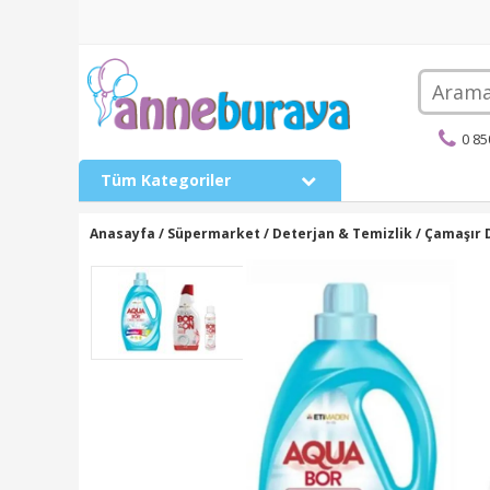
0 8
Tüm Kategoriler
Anasayfa
/
Süpermarket
/
Deterjan & Temizlik
/
Çamaşır 