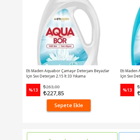
Eti Maden Aquabor Çamaşır Deterjanı Beyazlar
Eti Maden 
İçin Sıvı Deterjan 2.15 lt 33 Yıkama
İçin Sıvı D
263,00
%13
%13
227,85
Sepete Ekle