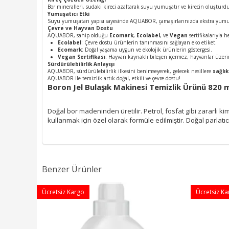
Bor mineralleri, sudaki kireci azaltarak suyu yumuşatır ve kirecin oluşturd
Yumuşatıcı Etki
Suyu yumuşatan yapısı sayesinde AQUABOR, çamaşırlarınızda ekstra yumuşa
Çevre ve Hayvan Dostu
AQUABOR, sahip olduğu
Ecomark
,
Ecolabel
, ve
Vegan
sertifikalarıyla
Ecolabel
: Çevre dostu ürünlerin tanınmasını sağlayan eko etiket.
Ecomark
: Doğal yaşama uygun ve ekolojik ürünlerin göstergesi.
Vegan Sertifikası
: Hayvan kaynaklı bileşen içermez, hayvanlar üzeri
Sürdürülebilirlik Anlayışı
AQUABOR, sürdürülebilirlik ilkesini benimseyerek, gelecek nesillere
sağlık
AQUABOR ile temizlik artık doğal, etkili ve çevre dostu!
Boron Jel Bulaşık Makinesi Temizlik Ürünü 820 ml
Doğal bor madeninden üretilir. Petrol, fosfat gibi zararlı k
kullanmak için özel olarak formüle edilmiştir. Doğal parlatıcı
Benzer Ürünler
Ücretsiz Kargo
Ücretsiz K