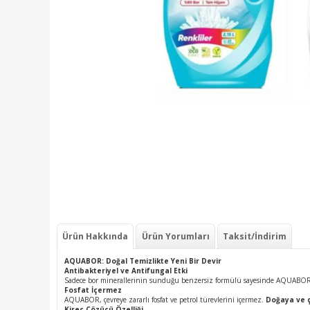
Ürün Hakkında
Ürün Yorumları
Taksit/İndirim
AQUABOR: Doğal Temizlikte Yeni Bir Devir
Antibakteriyel ve Antifungal Etki
Sadece bor minerallerinin sunduğu benzersiz formülü sayesinde AQUABO
Fosfat İçermez
AQUABOR, çevreye zararlı fosfat ve petrol türevlerini içermez.
Doğaya ve ç
Kireç Çözücü Özelliği