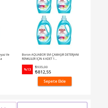
eyaz Ve
Boron AQUABOR SIVI ÇAMAŞIR DETERJANI
ma
RENKLİLER İÇİN 4 ADET 1...
935,00
%13
812,55
Sepete Ekle