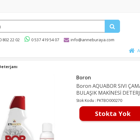
50 802 22 02
0 537 419 54 07
info@anneburaya.com
A
Deterjanı
Boron
Boron AQUABOR SIVI ÇAMA
BULAŞIK MAKİNESİ DETER
Stok Kodu :
PKTBO000270
Stokta Yok