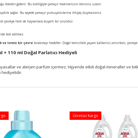
uğu lekeleri giderir. Bu özelliğiyle çamaşır makinenizin ömrünü uzatır.
klık sağlar. Bu sayede çamaşır yumuşatıcılarına ihtiyaç duymazsınız.
 hem çevreye hem de hayvanlara duyarlı bir üründür.
nde test edilmez.
lı ve temiz bir çevre
bırakmayı hedefler. Doğal temizlikle yaşam kalitenizi artırırken, çevreye 
 + 110 ml Doğal Parlatıcı Hediyeli
imyasallar ve alerjen parfüm içermez. Hijyende etkili doğal mineraller ve b
 hediyelidir.
argo
Ücretsiz Kargo