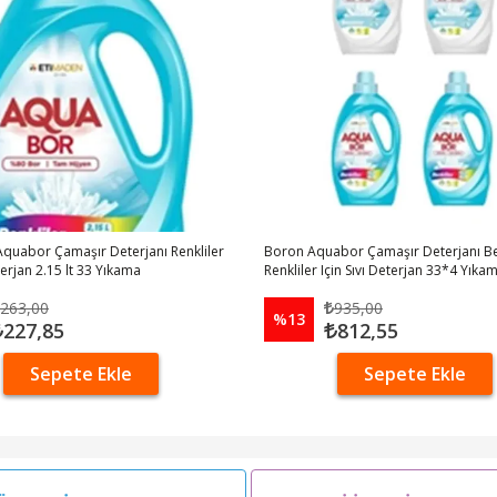
Aquabor Çamaşır Deterjanı Renkliler
Boron Aquabor Çamaşır Deterjanı B
eterjan 2.15 lt 33 Yıkama
Renkliler Için Sıvı Deterjan 33*4 Yıka
263,00
935,00
%13
227,85
812,55
Sepete Ekle
Sepete Ekle