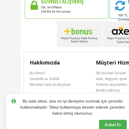
GÜVENLİ ALIŞVERİŞ
SSL Sertifikası
256 Bit İle Korumalı
100 TL 
Ücrets
Hakkımızda
Müşteri Hizm
Biz Kimiz?
Sık Sorulan Sorular
Güvenlik ve Gizlilik
İade, değişim, iptal
Mesafeli Satış Sözleşmesi
Ödeme seçenekleri
Beden tablosu
Anneburaya puan
Bu web sitesi, size en iyi deneyimi sunmak için çerezler
kullanmaktadır. Siteyi kullanmaya devam ederek çerezleri
kabul etmiş olursunuz.
Kabul Et
Tüm Hakları Saklıdır © 2017 - anneburaya.com