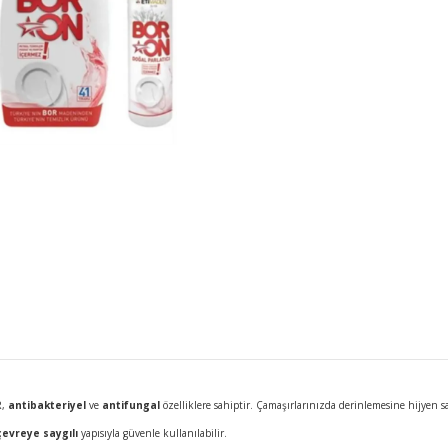
R,
antibakteriyel
ve
antifungal
özelliklere sahiptir. Çamaşırlarınızda derinlemesine hijyen sa
evreye saygılı
yapısıyla güvenle kullanılabilir.